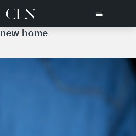
跳
至
主
要
new home
內
容